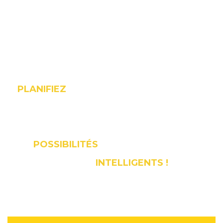
PLANIFIEZ
UNE RENCONTRE AVEC NOTRE
ÉQUIPE DÈS MAINTENANT POUR EXPLORER
LES NOMBREUSES
POSSIBILITÉS
OFFERTES PAR NOS
INTELLIGENTS !
MIROIRS