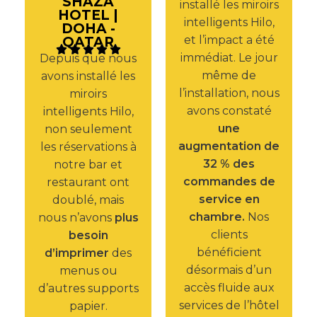
SHAZA
installé les miroirs
HOTEL |
intelligents Hilo,
DOHA -
et l’impact a été
QATAR
immédiat. Le jour
Depuis que nous
même de
avons installé les
l’installation, nous
miroirs
avons constaté
intelligents Hilo,
une
non seulement
augmentation de
les réservations à
32 % des
notre bar et
commandes de
restaurant ont
service en
doublé, mais
chambre.
Nos
nous n’avons
plus
clients
besoin
bénéficient
d’imprimer
des
désormais d’un
menus ou
accès fluide aux
d’autres supports
services de l’hôtel
papier.