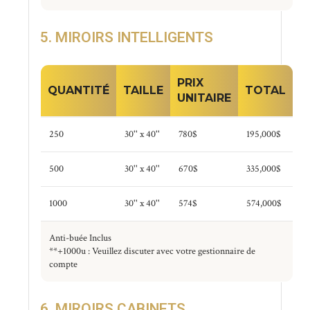
5. MIROIRS INTELLIGENTS
PRIX
QUANTITÉ
TAILLE
TOTAL
UNITAIRE
250
30'' x 40''
780$
195,000$
500
30'' x 40''
670$
335,000$
1000
30'' x 40''
574$
574,000$
Anti-buée Inclus
**+1000u : Veuillez discuter avec votre gestionnaire de
compte
6. MIROIRS CABINETS