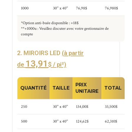
1000
30'' x 40''
76,98$
76,980$
*Option anti-buée disponible : +18$
**+1000u : Veuillez discuter avec votre gestionnaire de
compte
2. MIROIRS LED
(
à partir
13,91
de
$ / pi²)
PRIX
QUANTITÉ
TAILLE
TOTAL
UNITAIRE
250
30'' x 40''
134,00$
33,500$
500
30'' x 40''
124,62$
62,310$