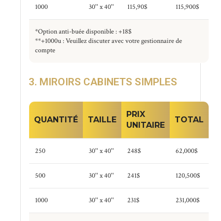
1000
30'' x 40''
115,90$
115,900$
*Option anti-buée disponible : +18$
**+1000u : Veuillez discuter avec votre gestionnaire de
compte
3. MIROIRS CABINETS SIMPLES
PRIX
QUANTITÉ
TAILLE
TOTAL
UNITAIRE
250
30'' x 40''
248$
62,000$
500
30'' x 40''
241$
120,500$
1000
30'' x 40''
231$
231,000$