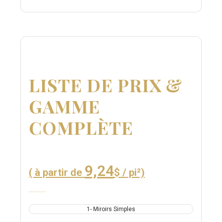
LISTE DE PRIX &
GAMME
COMPLÈTE
9,24
( à partir de
$ / pi²)
1- Miroirs Simples