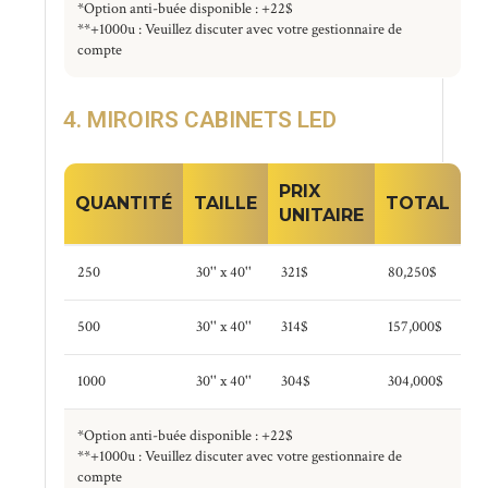
*Option anti-buée disponible : +22$
**+1000u : Veuillez discuter avec votre gestionnaire de
compte
4. MIROIRS CABINETS LED
PRIX
QUANTITÉ
TAILLE
TOTAL
UNITAIRE
250
30'' x 40''
321$
80,250$
500
30'' x 40''
314$
157,000$
1000
30'' x 40''
304$
304,000$
*Option anti-buée disponible : +22$
**+1000u : Veuillez discuter avec votre gestionnaire de
compte