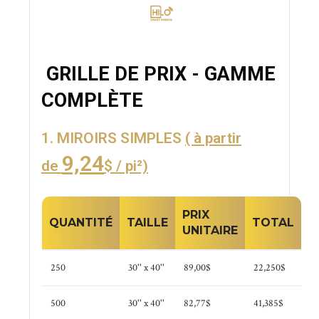
GRILLE DE PRIX - GAMME
COMPLÈTE
1. MIROIRS SIMPLES
( à partir
9,24
de
$ / pi²)
PRIX
QUANTITÉ
TAILLE
TOTAL
UNITAIRE
250
30'' x 40''
89,00$
22,250$
500
30'' x 40''
82,77$
41,385$