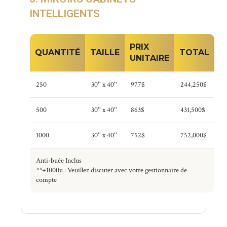
INTELLIGENTS
PRIX
QUANTITÉ
TAILLE
TOTAL
UNITAIRE
250
30'' x 40''
977$
244,250$
500
30'' x 40''
863$
431,500$
1000
30'' x 40''
752$
752,000$
Anti-buée Inclus
**+1000u : Veuillez discuter avec votre gestionnaire de
compte